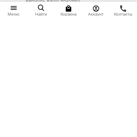
вернуть вашу покупку
‍513‍
₽
В корзину
Корзина
Аккаунт
Контакты
Меню
Найти
Моя учетная запись
Интернет-магазин
Покупательский сервис
Контакты
© 2023 Strong
Вы принимаете условия политики конфиденциальности и
пользовательского соглашения каждый раз, когда оставляете свои данные в любой
форме обратной связи на сайте Strong24.ru