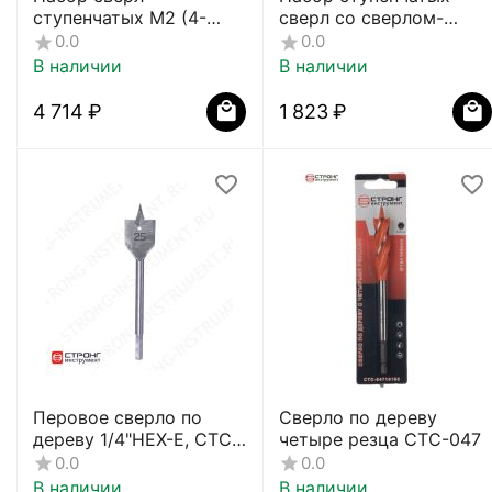
ступенчатых M2 (4-
сверл со сверлом-
12/4-20/4-30) СТМ-520
фрезой (7 предметов)
0.0
0.0
В наличии
В наличии
4 714
₽
1 823
₽
Перовое сверло по
Сверло по дереву
дереву 1/4"HEX-E, СTC-
четыре резца СТС-047
015
0.0
0.0
В наличии
В наличии