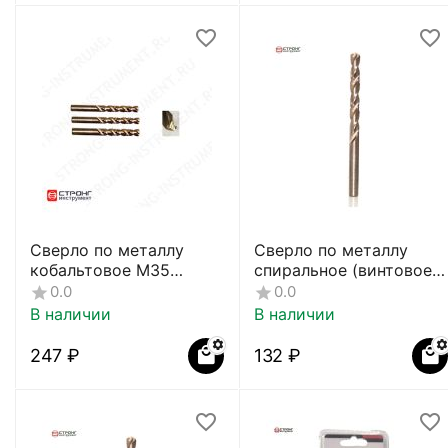
Сверло по металлу
Сверло по металлу
кобальтовое M35
спиральное (винтовое)
(многогранная заточка)
СТС-034
0.0
0.0
СТС-054
В наличии
В наличии
‍247‍
₽
‍132‍
₽