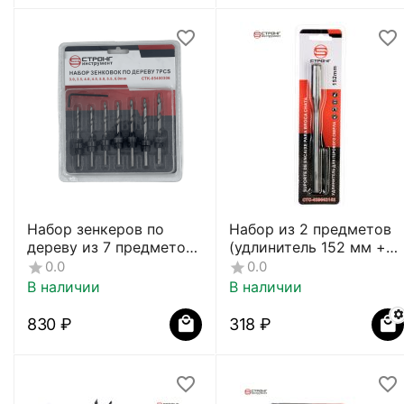
Набор зенкеров по
Набор из 2 предметов
дереву из 7 предметов
(удлинитель 152 мм +
СТК-05400306
ключ шестигранный),
0.0
0.0
СTC-029
В наличии
В наличии
‍830‍
₽
‍318‍
₽