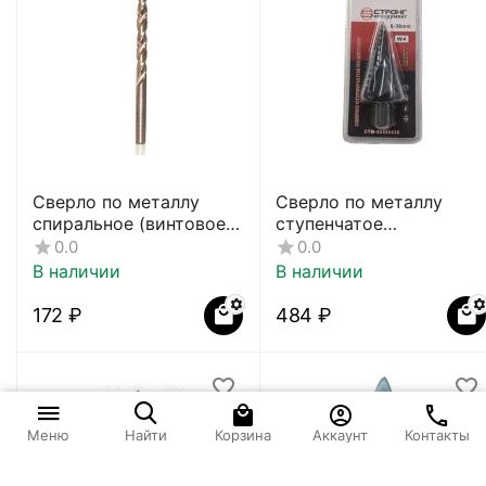
Сверло по металлу
Сверло по металлу
спиральное (винтовое)
ступенчатое
СТС-049
азотированное Р6М5
0.0
0.0
W4 СТМ-530
В наличии
В наличии
‍172‍
₽
‍484‍
₽
Корзина
Аккаунт
Контакты
Меню
Найти