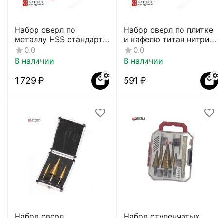
Набор сверл по
Набор сверл по плитке
металлу HSS стандарт
и кафелю титан нитрид
19 шт, 1-10 мм СTC-
СТС-026
0.0
0.0
021000019
В наличии
В наличии
1 729
₽
‍591‍
₽
Набор сверл
Набор ступенчатых