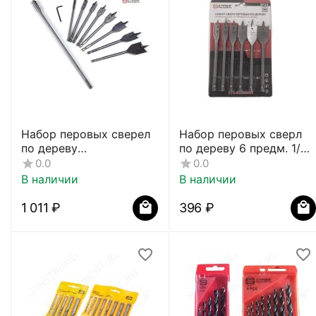
Набор перовых сверел
Набор перовых сверл
по дереву
по дереву 6 предм. 1/4"
(10/12/16/20/22/25)
10-25мм,
0.0
0.0
СТС-048
СТС-02500006
В наличии
В наличии
1 011
₽
‍396‍
₽