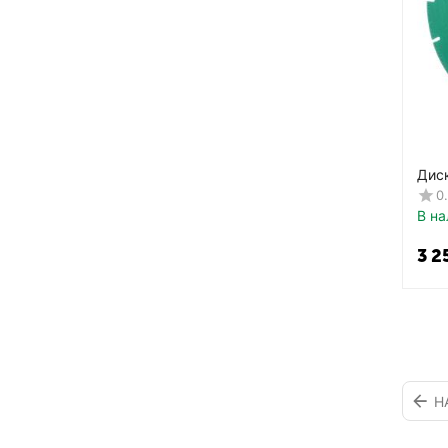
Дис
Сег
0
спе
В на
3 2
Н