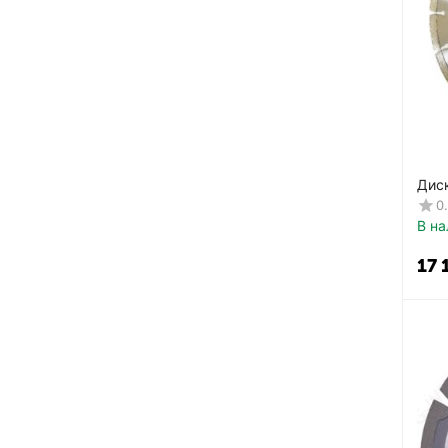
Дис
лаз
0
В на
17 