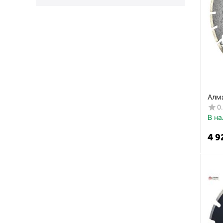
Алм
асфа
0
ЕД-
В на
4 9