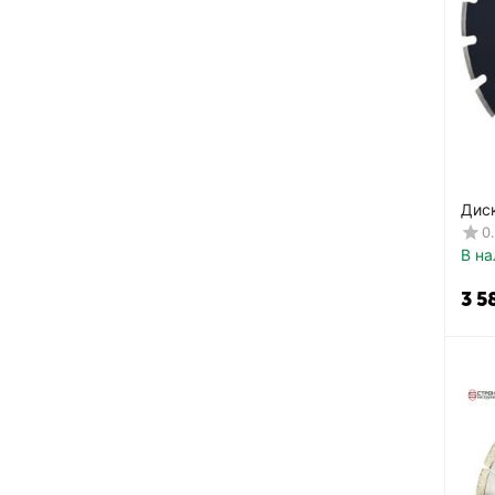
Дис
TOP
0
В на
3 5