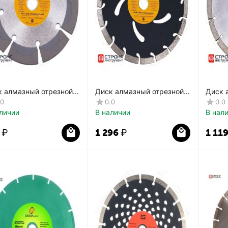
к алмазный отрезной
Диск алмазный отрезной
Диск 
ент Master СТД-117
Сегмент Master СТД-118
Сегме
.0
0.0
0.0
личии
В наличии
В нал
₽
1 296
₽
1 11