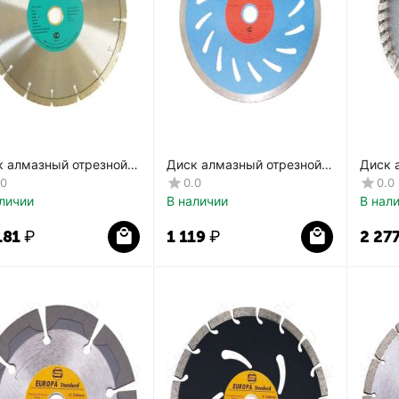
к алмазный отрезной
Диск алмазный отрезной
Диск 
ерная пайка СТД-181
перфорированный Pro
по ка
.0
0.0
0.0
СТД-174
СТД-1
личии
В наличии
В нал
181
₽
1 119
₽
2 27