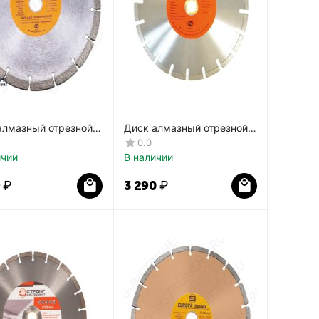
алмазный отрезной
Диск алмазный отрезной
нт Pro СТД-116
Сегмент U Pro СТД-180
0.0
ичии
В наличии
9
₽
3 290
₽