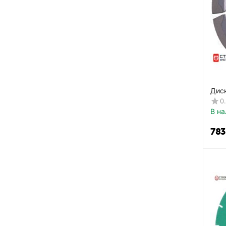
Дис
Сегм
0
В на
‍783‍