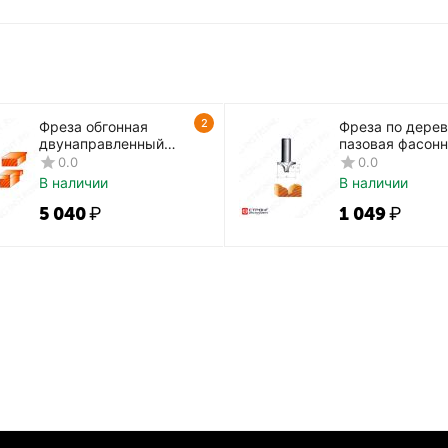
2
Фреза обгонная
Фреза по дере
двунаправленный
пазовая фасон
рез CTФ-1020Z2+2
CTФ-2057
0.0
0.0
В наличии
В наличии
5 040
₽
1 049
₽