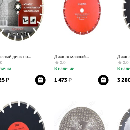
азный диск по
Диск алмазный
Диск 
льту 350/25.4
вакуумного спекания
POP С
.0
0.0
0.0
20400350
СТД-195
личии
В наличии
В нал
25
₽
1 473
₽
3 28