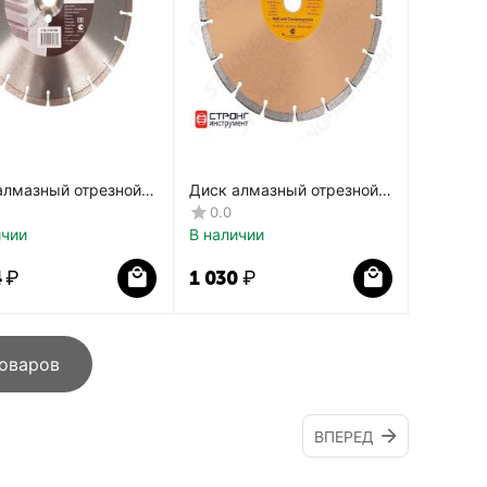
алмазный отрезной
Диск алмазный отрезной
нт СТД-112
Сегмент, сухой и мокрый
0.0
рез СТД-114
ичии
В наличии
4
₽
1 030
₽
товаров
ВПЕРЕД