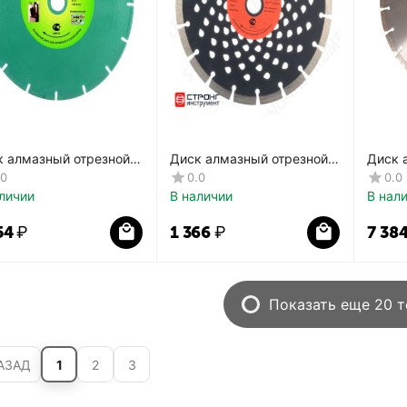
к алмазный отрезной
Диск алмазный отрезной
Диск 
мент вакуумного
Сегмент
Сегме
.0
0.0
0.0
кания СТД-177
перфорированный Master
личии
В наличии
В нал
СТД-119
54
₽
1 366
₽
7 38
Показать еще 20 
АЗАД
1
2
3