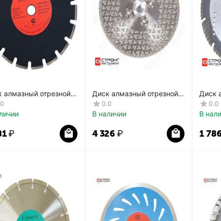
к алмазный отрезной
Диск алмазный отрезной
Диск 
 СТД-184
гальванический СТД-194
глубо
.0
0.0
0.0
СТД-1
личии
В наличии
В нал
81
₽
4 326
₽
1 78