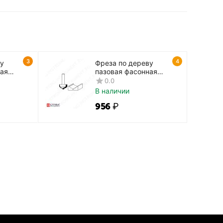
3
4
ву
Фреза по дереву
ная
пазовая фасонная
CTФ-2059
0.0
В наличии
‍956‍
₽