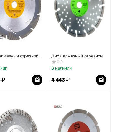
алмазный отрезной
Диск алмазный отрезной
корез Турбо-Сегмент
лазерная пайка
0.0
37
перфорированный
ичии
В наличии
СТД-123
6
₽
4 443
₽