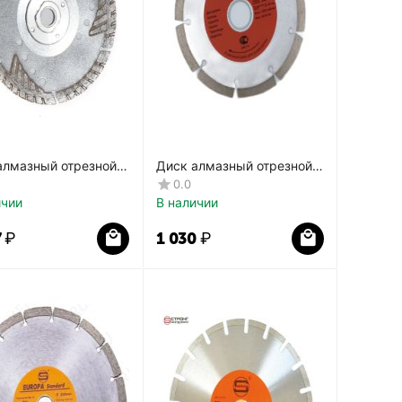
алмазный отрезной
Диск алмазный отрезной
мню Турбо М14
Сегмент Economy СТД-178
0.0
87
ичии
В наличии
7
₽
1 030
₽