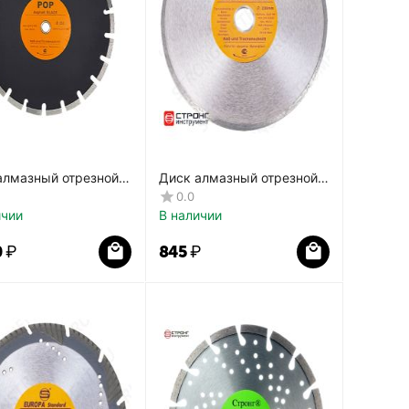
алмазный отрезной
Диск алмазный отрезной
ТД-191
Standart СТД-125
0.0
ичии
В наличии
0
₽
‍845‍
₽