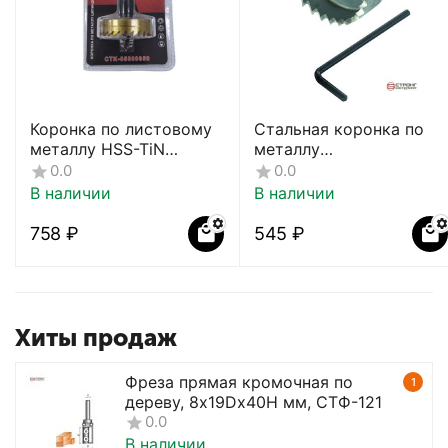
Коронка по листовому
Стальная коронка по
металлу HSS-TiN
металлу
СТК-058
цилиндрическая HSS
0.0
0.0
СТК-063
В наличии
В наличии
‍758‍
₽
‍545‍
₽
Хиты продаж
Фреза прямая кромочная по
1
дереву, 8х19Dх40H мм, CTФ-121
0.0
В наличии