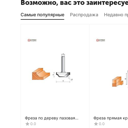
Возможно, вас это заинтересу
Самые популярные
Распродажа
Недавно 
Фреза по дереву пазовая
Фреза прямая кр
фасонная CTФ-2154
дереву, 8х19Dх4
0.0
0.0
CTФ-121