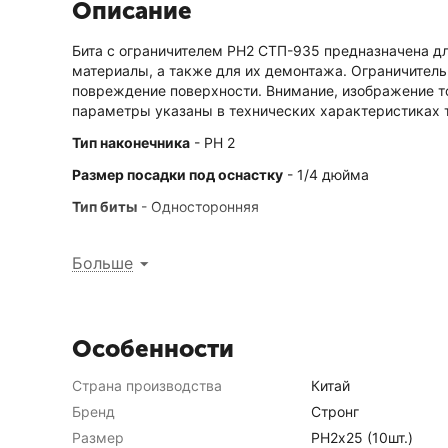
Описание
Бита с ограничителем PH2 СTП-935 предназначена дл
материалы, а также для их демонтажа. Ограничитель
повреждение поверхности. Внимание, изображение то
параметры указаны в технических характеристиках 
Тип наконечника
- РН 2
Размер посадки под оснастку
- 1/4 дюйма
Тип биты
- Односторонняя
Больше
Особенности
Страна производства
Китай
Бренд
Стронг
Размер
PH2х25 (10шт.)