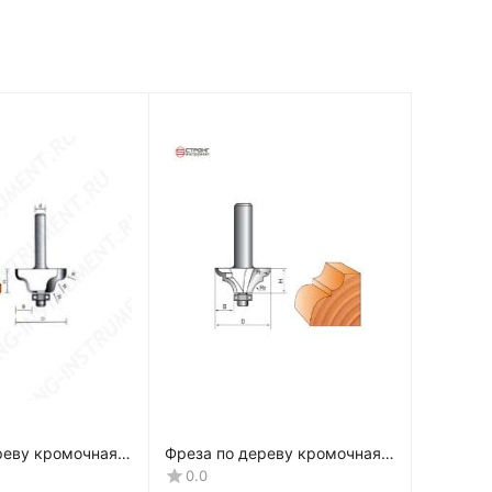
реву кромочная
Фреза по дереву кромочная
TФ-2030
фигурная CTФ-2022
0.0