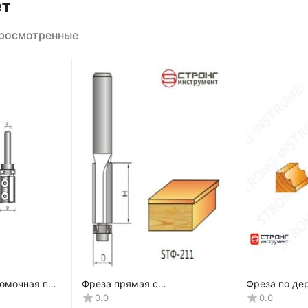
ет
просмотренные
омочная по
Фреза прямая с
Фреза по де
0H мм,
подшипником СТФ-211
фигурная C
0.0
0.0