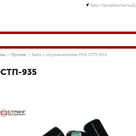
Ваш город
Контакты
Д
алы
Прочее
Бита с ограничителем PH2 СТП-935
/
/
 СТП-935