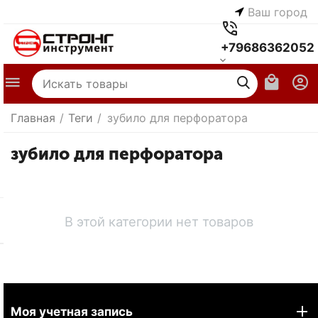
Ваш город
+79686362052
Главная
/
Теги
/
зубило для перфоратора
зубило для перфоратора
В этой категории нет товаров
Моя учетная запись