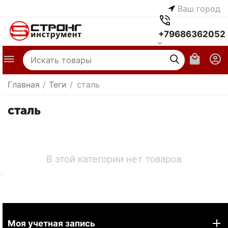
Ваш город
+79686362052
Главная
/
Теги
/
сталь
сталь
В этой категории нет товаров
Моя учетная запись