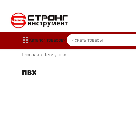
Каталог товаров
Главная
Теги
пвх
/
/
пвх