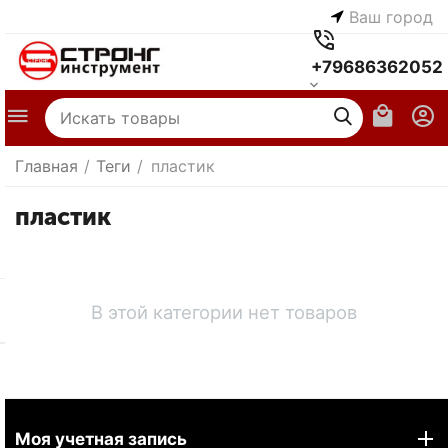
Ваш город
+79686362052
Главная
/
Теги
/
пластик
пластик
В этой категории нет товаров
Моя учетная запись