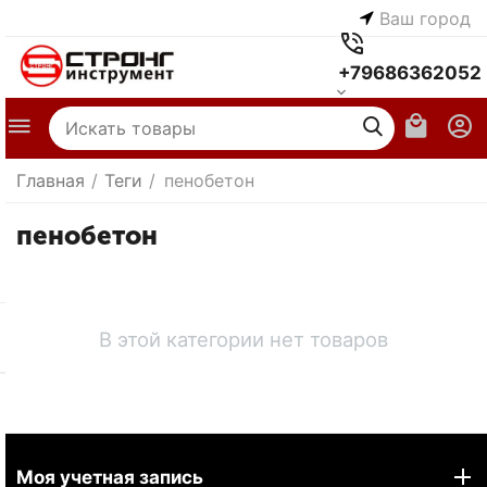
Ваш город
+79686362052
Главная
/
Теги
/
пенобетон
пенобетон
В этой категории нет товаров
Моя учетная запись