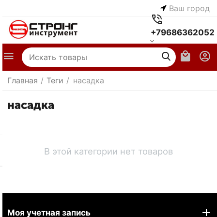
Ваш город
+79686362052
Главная
/
Теги
/
насадка
насадка
В этой категории нет товаров
Моя учетная запись