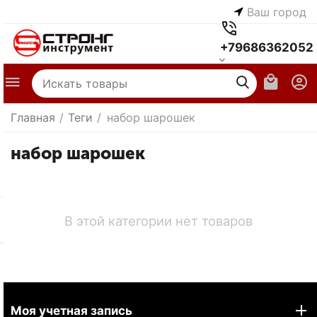
Ваш город
+79686362052
Главная
/
Теги
/
набор шарошек
набор шарошек
В этой категории нет товаров
Моя учетная запись