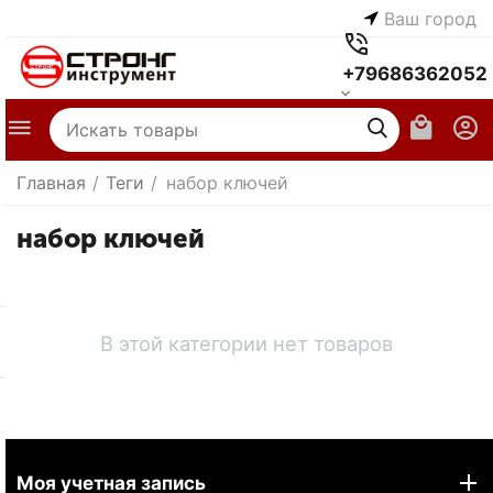
Ваш город
+79686362052
Главная
/
Теги
/
набор ключей
набор ключей
В этой категории нет товаров
Моя учетная запись