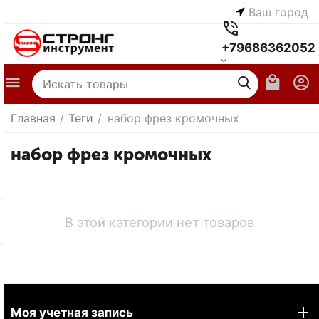
Ваш город
+79686362052
Главная
/
Теги
/
набор фрез кромочных
набор фрез кромочных
В этой категории нет товаров
Моя учетная запись