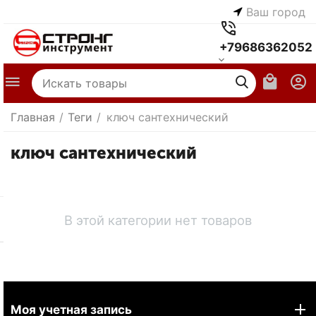
Ваш город
+79686362052
Главная
/
Теги
/
ключ сантехнический
ключ сантехнический
В этой категории нет товаров
Моя учетная запись