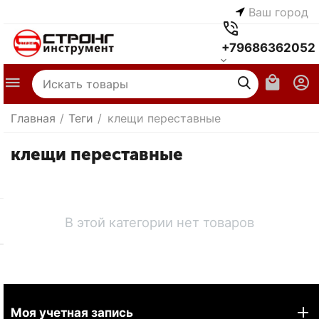
Ваш город
+79686362052
Главная
/
Теги
/
клещи переставные
клещи переставные
В этой категории нет товаров
Моя учетная запись