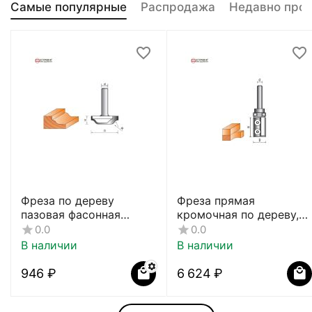
Самые популярные
Распродажа
Недавно про
Фреза по дереву
Фреза прямая
пазовая фасонная
кромочная по дереву,
CTФ-2154
8х19Dх40H мм, CTФ-121
0.0
0.0
В наличии
В наличии
‍946‍
₽
6 624
₽