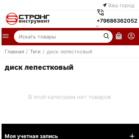
Ваш город
+79686362052
Главная
/
Теги
/
диск лепестковый
диск лепестковый
В этой категории нет товаров
Моя учетная запись