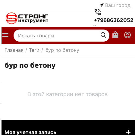
Ваш город
+79686362052
Главная
/
Теги
/
бур по бетону
бур по бетону
В этой категории нет товаров
Моя учетная запись