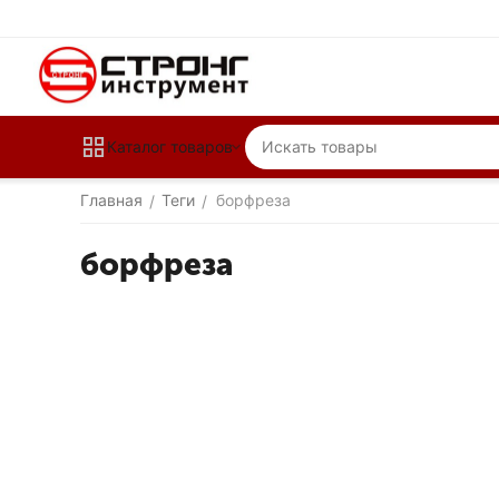
Каталог товаров
Главная
Теги
борфреза
/
/
борфреза