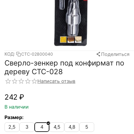
Поделиться
КОД:
СТС-02800040
Сверло-зенкер под конфирмат по
дереву СTC-028
Написать отзыв
‍242‍
₽
В наличии
Размер:
2,5
3
4
4,5
4,8
5