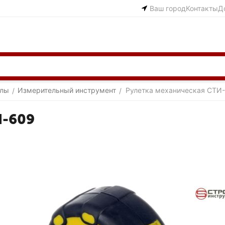
Ваш город
Контакты
Д
алы
Измерительный инструмент
Рулетка механическая СТИ
/
/
И-609