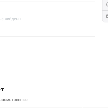
не найдены
ет
просмотренные