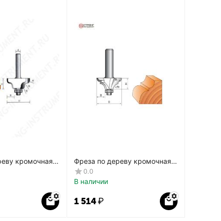
реву кромочная
Фреза по дереву кромочная
TФ-2030
фигурная CTФ-2022
0.0
В наличии
1 514
₽