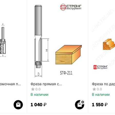
омочная по
Фреза прямая с
Фреза по де
0H мм,
подшипником СТФ-211
фигурная C
0.0
0.0
В наличии
В наличии
1 040
₽
1 550
₽