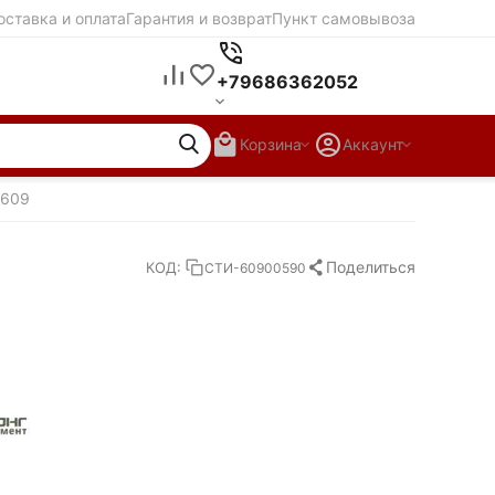
оставка и оплата
Гарантия и возврат
Пункт самовывоза
+79686362052
Корзина
Аккаунт
-609
Поделиться
КОД:
СТИ-60900590