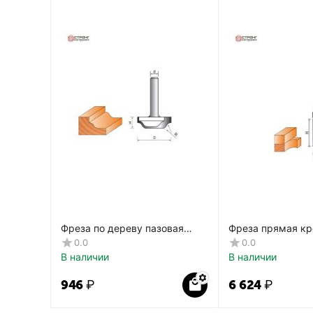
Фреза по дереву пазовая
Фреза прямая кр
фасонная CTФ-2154
дереву, 8х19Dх4
0.0
0.0
CTФ-121
В наличии
В наличии
‍946‍
₽
6 624
₽