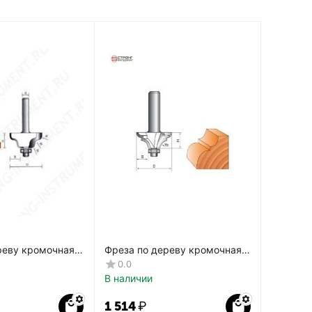
реву кромочная
Фреза по дереву кромочная
TФ-2030
фигурная CTФ-2022
0.0
В наличии
1 514
₽