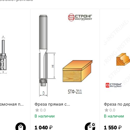
омочная по
Фреза прямая с
Фреза по де
0H мм,
подшипником СТФ-211
фигурная C
0.0
0.0
В наличии
В наличии
1 040
₽
1 550
₽