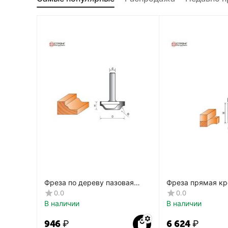
Фреза по дереву пазовая
Фреза прямая кр
фасонная CTФ-2154
дереву, 8х19Dх4
0.0
0.0
CTФ-121
В наличии
В наличии
‍946‍
₽
6 624
₽