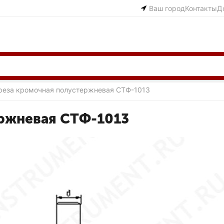
Ваш город
Контакты
Д
реза кромочная полустержневая СТФ-1013
ржневая СТФ-1013