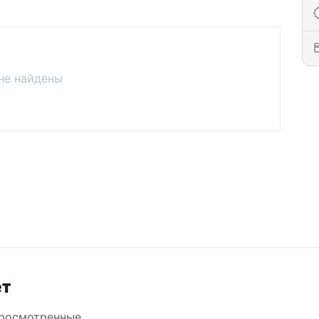
не найдены
ет
просмотренные