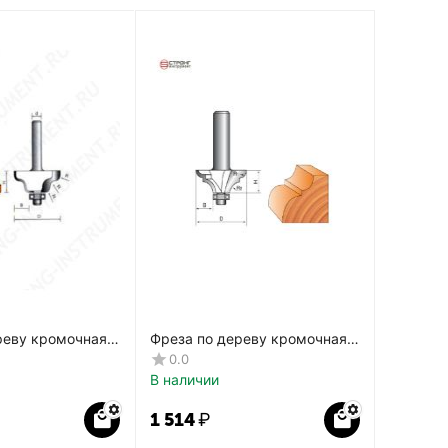
реву кромочная
Фреза по дереву кромочная
TФ-2030
фигурная CTФ-2022
0.0
В наличии
1 514
₽