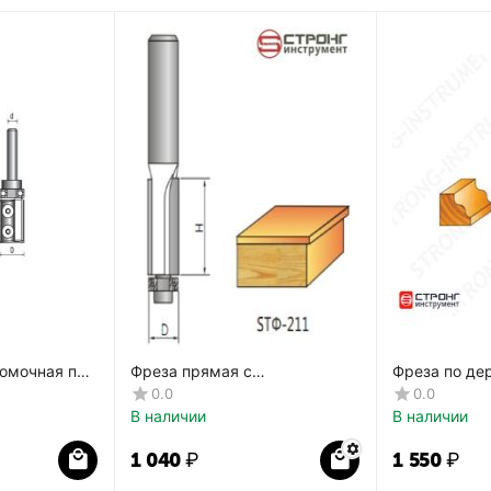
омочная по
Фреза прямая с
Фреза по де
0H мм,
подшипником СТФ-211
фигурная C
0.0
0.0
В наличии
В наличии
1 040
₽
1 550
₽