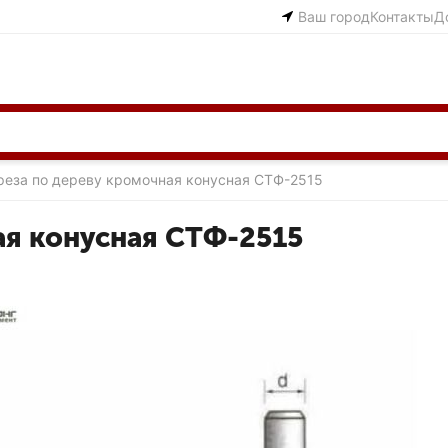
Ваш город
Контакты
Д
реза по дереву кромочная конусная CTФ-2515
ая конусная CTФ-2515