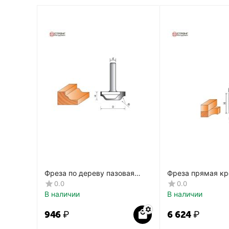
Фреза по дереву пазовая
Фреза прямая кр
фасонная CTФ-2154
дереву, 8х19Dх4
0.0
0.0
CTФ-121
В наличии
В наличии
‍946‍
₽
6 624
₽