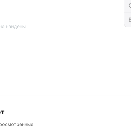
не найдены
ет
просмотренные