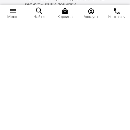
вернуть вашу покупку
1 521
₽
В корзину
Корзина
Аккаунт
Контакты
Меню
Найти
Моя учетная запись
Интернет-магазин
Покупательский сервис
Контакты
© 2023 Strong
Вы принимаете условия политики конфиденциальности и
пользовательского соглашения каждый раз, когда оставляете свои данные в любой
форме обратной связи на сайте Strong24.ru